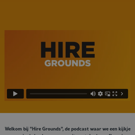
Welkom bij "Hire Grounds", de podcast waar we een kijkje