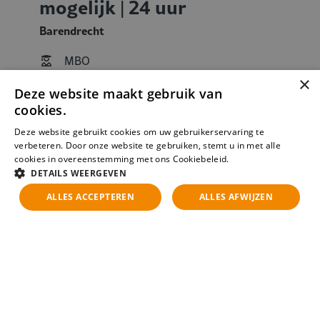
mogelijk | 24 uur
Barendrecht
MBO
HBO
×
Deze website maakt gebruik van
WO
cookies.
Interim
Deze website gebruikt cookies om uw gebruikerservaring te
Tijdelijk
verbeteren. Door onze website te gebruiken, stemt u in met alle
cookies in overeenstemming met ons Cookiebeleid.
Hybrid
Lees verder
DETAILS WEERGEVEN
Parttime
ALLES ACCEPTEREN
ALLES AFWIJZEN
Bekijk vacature