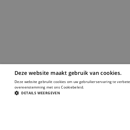
Deze website maakt gebruik van cookies.
Deze website gebruikt cookies om uw gebruikerservaring te verbeter
overeenstemming met ons Cookiebeleid.
Lees verder
DETAILS WEERGEVEN
Sollicitatietips (1) Oriënt
Zoek vacatures op trefwoord
Zonder goede oriëntatie kun je geen goede keuzes ma