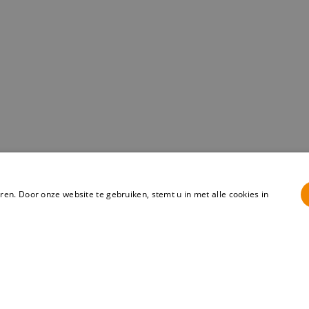
en. Door onze website te gebruiken, stemt u in met alle cookies in
atie
ken en is het niet mogelijk je optimaal voor te bereiden op een s