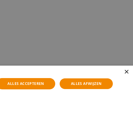
×
ALLES ACCEPTEREN
ALLES AFWIJZEN
ollicitatiegesprek. Bedenk wat voor functie je wilt